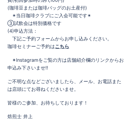
費(初回参加時のみ1,100円)
(珈琲豆または珈琲バッグのお土産付)
✴︎当日珈琲クラブにご入会可能です✴︎
③試飲会は特別価格です
(4)申込方法：
下記ご予約フォームからお申し込みください。
珈琲セミナーご予約は
こちら
✴︎Instagramをご覧の方は店舗紹介欄のリンクからお
申込み下さいませ‼︎
ご不明な点などございましたら、メール、お電話また
は店頭にてお尋ねくださいませ。
皆様のご参加、お待ちしております！
焙煎士 井上