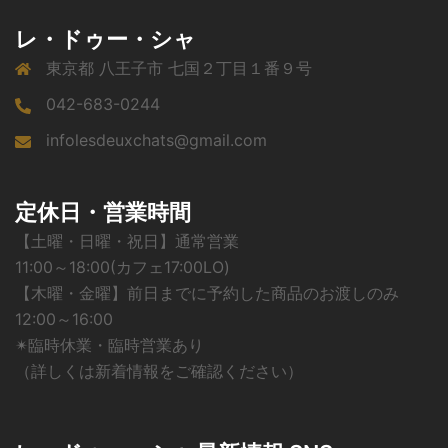
レ・ドゥー・シャ
東京都 八王子市 七国２丁目１番９号
042-683-0244
infolesdeuxchats@gmail.com
定休日・営業時間
【土曜・日曜・祝日】通常営業
11:00～18:00(カフェ17:00LO)
【木曜・金曜】前日までに予約した商品のお渡しのみ
12:00～16:00
✴︎臨時休業・臨時営業あり
（詳しくは新着情報をご確認ください）