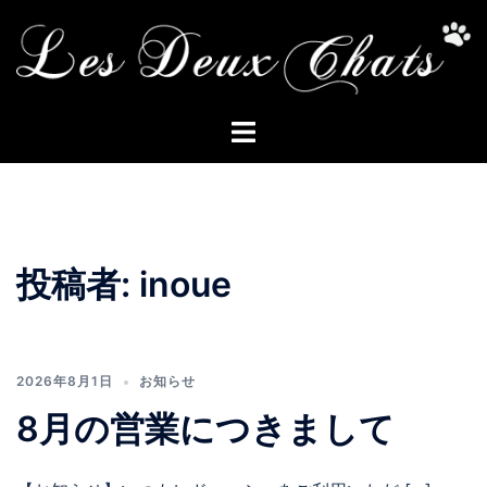
コ
ン
テ
ン
ト
ツ
グ
へ
ル
ス
メ
キ
ニ
ッ
ュ
プ
投稿者:
inoue
ー
2026年8月1日
お知らせ
8月の営業につきまして