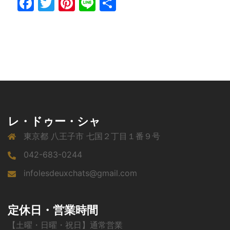
Facebook
Twitter
Pinterest
Line
共
有
レ・ドゥー・シャ
東京都 八王子市 七国２丁目１番９号
042-683-0244
infolesdeuxchats@gmail.com
定休日・営業時間
【土曜・日曜・祝日】通常営業