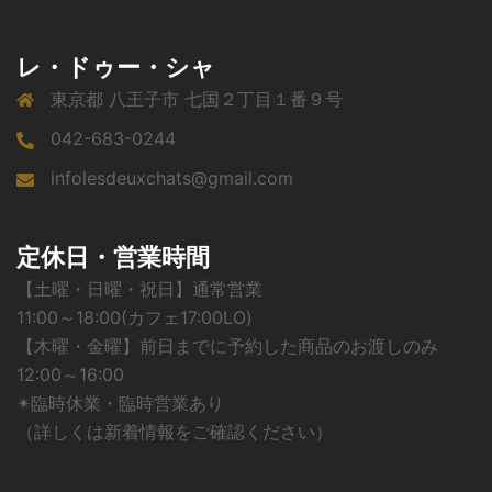
レ・ドゥー・シャ
東京都 八王子市 七国２丁目１番９号
042-683-0244
infolesdeuxchats@gmail.com
定休日・営業時間
【土曜・日曜・祝日】通常営業
11:00～18:00(カフェ17:00LO)
【木曜・金曜】前日までに予約した商品のお渡しのみ
12:00～16:00
✴︎臨時休業・臨時営業あり
（詳しくは新着情報をご確認ください）