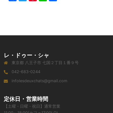
有
レ・ドゥー・シャ
東京都 八王子市 七国２丁目１番９号
042-683-0244
infolesdeuxchats@gmail.com
定休日・営業時間
【土曜・日曜・祝日】通常営業
11:00～18:00(カフェ17:00LO)