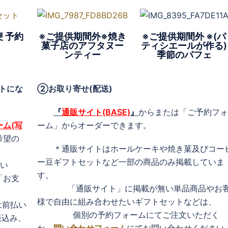
 予約
※ご提供期間外※焼き
※ご提供期間外 ※(パ
菓子店のアフタヌー
ティシエールが作る)
ンティー
季節のパフェ
トにな
②お取り寄せ(配送)
『
通販サイト
(BASE)
』
からまたは「ご予約フォ
ム(写
ーム」からオーダーできます。
希望の
＊通販サイトはホールケーキや焼き菓及びコー
ー豆ギフトセットなど一部の商品のみ掲載していま
い
す。
「お支
「通販サイト」に掲載が無い単品商品やお
様で自由に組み合わせたいギフトセットなどは、
は前払い
個別の予約フォームにてご注文いただく
振込み、