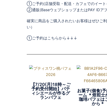
①ご予約(店舗受取・配送・カフェでのイート
②通販(BaseウェブショップまたはPAY IDア
確実に商品をご購入されたいお客様はぜひご利
い）
①ご予約はこちらから↓↓↓
【7/20(月)18時～ご
予約受付開始】パテ
お菓子(個食)
ィシエールが作るグ
ーム ＊焙煎士
ランパフェ
珈琲パフェは
から＊