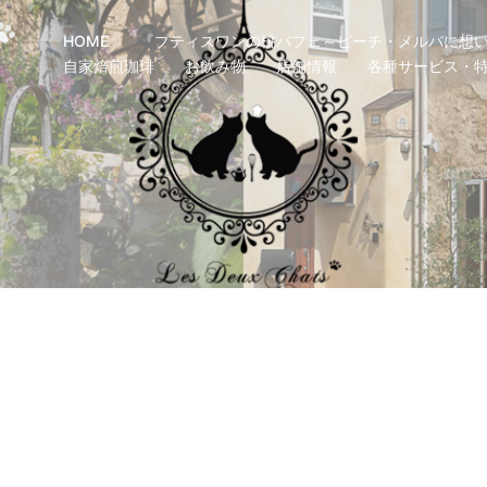
HOME
『プティスワンの桃パフェ～ピーチ・メルバに想い
自家焙煎珈琲
お飲み物
店舗情報
各種サービス・