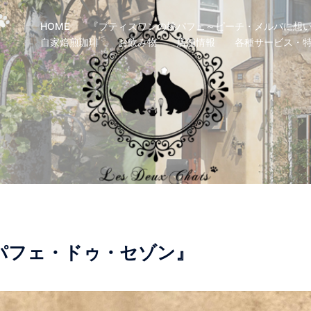
HOME
『プティスワンの桃パフェ～ピーチ・メルバに想い
自家焙煎珈琲
お飲み物
店舗情報
各種サービス・
パフェ・ドゥ・セゾン』