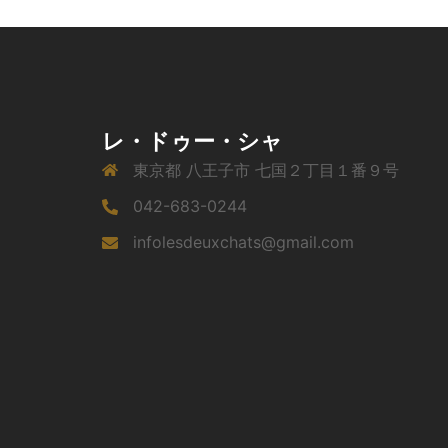
ン
レ・ドゥー・シャ
東京都 八王子市 七国２丁目１番９号
042-683-0244
infolesdeuxchats@gmail.com