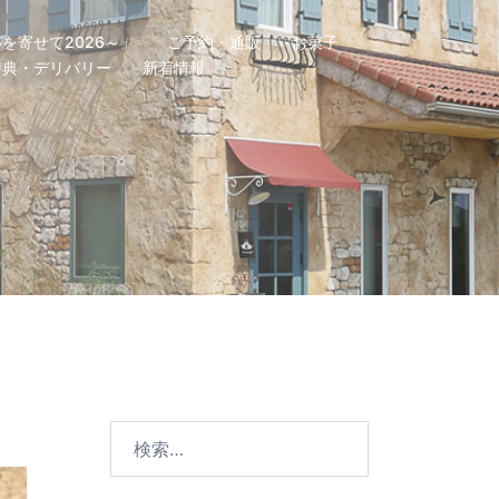
を寄せて2026～』
ご予約・通販
お菓子
特典・デリバリー
新着情報
検
索: