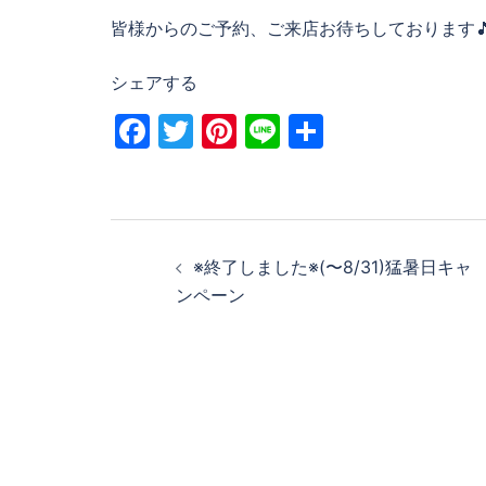
皆様からのご予約、ご来店お待ちしております
シェアする
Facebook
Twitter
Pinterest
Line
共
有
投
稿
※終了しました※(〜8/31)猛暑日キャ
ンペーン
ナ
ビ
ゲ
ー
シ
ョ