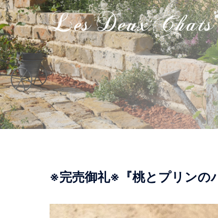
コ
ン
テ
ン
ツ
へ
ス
キ
ッ
プ
※完売御礼※『桃とプリンの