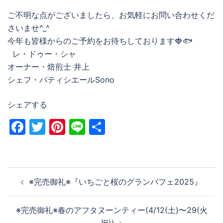
ご不明な点がございましたら、お気軽にお問い合わせくだ
さいませ^_^
今年も皆様からのご予約をお待ちしております🍓🐟
レ・ドゥー・シャ
オーナー・焙煎士 井上
シェフ・パティシエールSono
シェアする
Facebook
Twitter
Pinterest
Line
共
有
投
※完売御礼※『いちごと桜のグランパフェ2025』
稿
ナ
※完売御礼※春のアフタヌーンティー(4/12(土)〜29(火
ビ