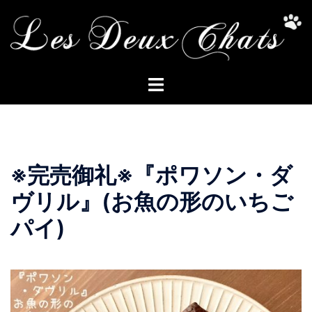
コ
ン
テ
ン
ト
ツ
グ
へ
ル
ス
メ
キ
ニ
ッ
※完売御礼※『ポワソン・ダ
ュ
プ
ー
ヴリル』(お魚の形のいちご
パイ)