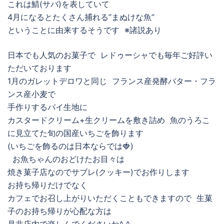
これは鯖(サバ)を表していて
4月になるとたくさん捕れる”まぬけな魚”
ということに由来するそうです ※諸説あり
日本でも人気のお菓子で レドゥーシャでも毎年ご好評い
ただいております
1月のガレットデロワと同じ フランス産発酵バター・フラ
ンス産小麦で
手作りするパイ生地に
カスタードクリーム+生クリームを敷き詰め 魚のうろこ
に見立てた旬の国産いちごを飾ります
(いちごを飾るのは日本ならでは🍓)
お魚ちゃんのおどけたお目々は
焼き菓子店なのでサブレ(クッキー)でお作りします
お持ち帰りだけでなく
カフェでお召し上がりいただくこともできますので 生菓
子のお持ち帰りが心配な方は