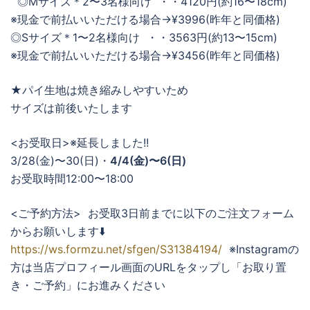
◎Mサイズ＊2〜3名様向け ・・4120円(約16〜18cm)
※現金で前払いいただける場合→¥3996(昨年と同価格)
◎Sサイズ＊1〜2名様向け ・・3563円(約13〜15cm)
※現金で前払いいただける場合→¥3456(昨年と同価格)
★パイ生地は焼き縮みしやすいため
サイズは前後いたします
<お受取日>※延長しました!!
3/28(金)〜30(日)・
4/4(金)〜6(日)
お受取時間12:00〜18:00
<ご予約方法> お受取3日前までに以下のご注文フォーム
からお願いします⬇️
https://ws.formzu.net/sfgen/S31384194/
※Instagramの
方は当店プロフィール画面のURLをタップし「お取り置
き・ご予約」にお進みください