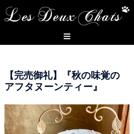
コ
ン
テ
ン
ト
ツ
グ
へ
ル
ス
メ
キ
ニ
ッ
【完売御礼】『秋の味覚の
ュ
プ
ー
アフタヌーンティー』