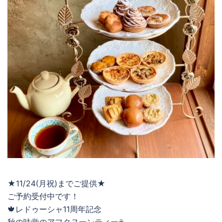
★11/24(月祝)までご提供★
ご予約受付中です！
🍁レドゥーシャ11周年記念