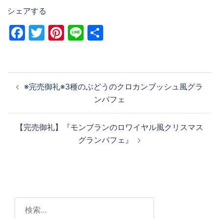
シェアする
Facebook
Twitter
Pinterest
Line
共
有
投
※完売御礼※3種のぶどうのクロカンブッシュ風グラ
稿
ンパフェ
ナ
ビ
【完売御礼】『モンブランのロワイヤル風クリスマス
ゲ
グランパフェ』
ー
シ
ョ
ン
検
索: