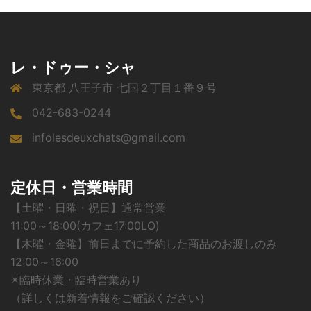
レ・ドゥー・シャ
東京都 八王子市 七国２丁目１番９号
042-683-0244
infolesdeuxchats@gmail.com
定休日・営業時間
【土曜・日曜・祝日】通常営業
11:00～18:00(カフェ17:00LO)
【木曜・金曜】前日までに予約した商品のお渡しのみ
12:00～16:00
✴︎臨時休業・臨時営業あり
（詳しくは新着情報をご確認ください）